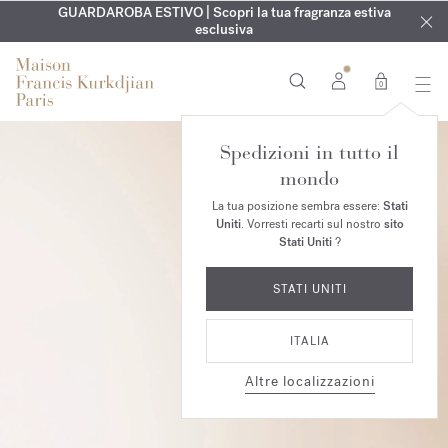
ESCLUSIVO | Scopri la nuova fragranza OUD
INCISIONE GRATUITA | Su tutte le fragranze e gli oli per il
GUARDAROBA ESTIVO | Scopri la tua fragranza estiva
velvet mood
nel
corpo fino al 9 agosto
tuo ordine*
esclusiva
0
Spedizioni in tutto il
mondo
La tua posizione sembra essere:
Stati
Uniti
. Vorresti recarti sul nostro
sito
Stati Uniti
?
STATI UNITI
ITALIA
Altre localizzazioni