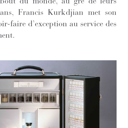
 bout du monde, au gré de leurs
 ans, Francis Kurkdjian met son
oir-faire d’exception au service des
ment.