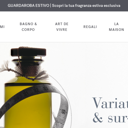
ISIONE GRATUITA | Su tutte le fragranze e gli oli per il corpo fino al 9 ag
ESCLUSIVO | Scopri la nuova fragranza OUD
GUARDAROBA ESTIVO | Scopri la tua fragranza estiva esclusiva
velvet mood
nel tuo ordine
BAGNO &
ART DE
LA
MI
REGALI
CORPO
VIVRE
MAISON