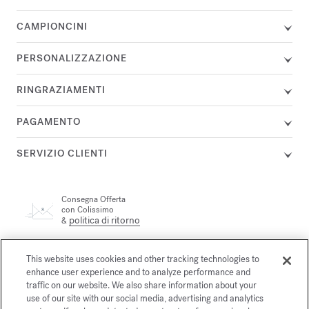
CAMPIONCINI
PERSONALIZZAZIONE
RINGRAZIAMENTI
PAGAMENTO
SERVIZIO CLIENTI
Consegna Offerta
con Colissimo
politica di ritorno
&
Un consulente è a tua disposizione per telefono allo +33 (0)1
This website uses cookies and other tracking technologies to
72 95 09 89 lunedì dalle 9.00 alle 19.00 e da martedì a venerdì
enhance user experience and to analyze performance and
e-mail
dalle 10.00 alle 19.00, o per
traffic on our website. We also share information about your
use of our site with our social media, advertising and analytics