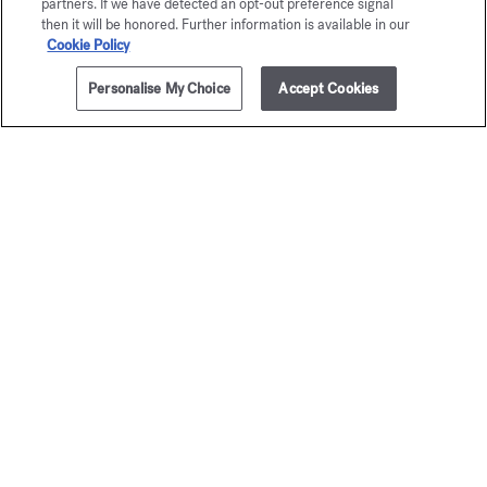
partners. If we have detected an opt-out preference signal
Pagamento sicuro
then it will be honored. Further information is available in our
Cookie Policy
Personalise My Choice
Accept Cookies
La Maison ti offre
la scelta tra due gift-box
Scopri
2 campioncini omaggio.
Offerta soggetta a condizioni
Newsletter
Abbonati per essere aggiornato sulle
nostre novità