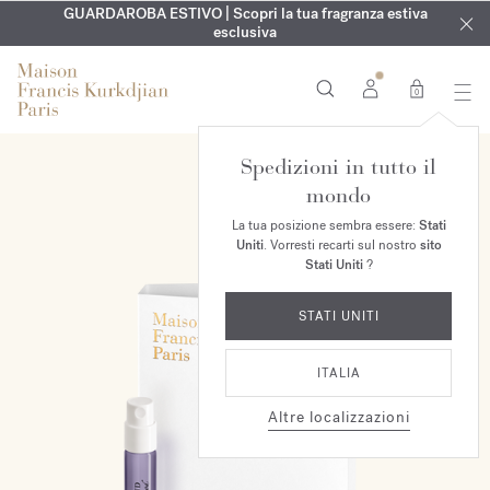
ESCLUSIVO | Scopri la nuova fragranza OUD
INCISIONE GRATUITA | Su tutte le fragranze e gli oli per il
GUARDAROBA ESTIVO | Scopri la tua fragranza estiva
velvet mood
nel
corpo fino al 9 agosto
tuo ordine*
esclusiva
0
Spedizioni in tutto il
mondo
La tua posizione sembra essere:
Stati
Uniti
. Vorresti recarti sul nostro
sito
Stati Uniti
?
STATI UNITI
ITALIA
Altre localizzazioni