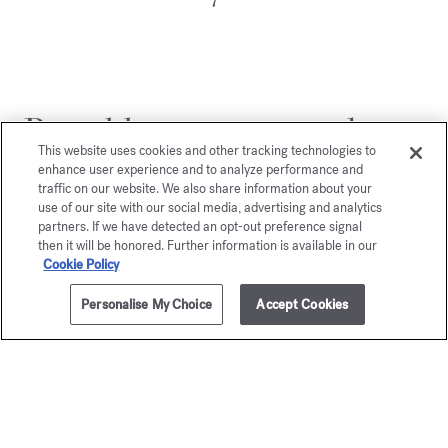
Potrebbe piacerti anche
This website uses cookies and other tracking technologies to
enhance user experience and to analyze performance and
traffic on our website. We also share information about your
use of our site with our social media, advertising and analytics
partners. If we have detected an opt-out preference signal
then it will be honored. Further information is available in our
Cookie Policy
Personalise My Choice
Accept Cookies
AGGIUNGI AL CARRELLO
€ 90,00
350ml
OUD
À la ro