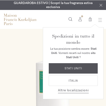
ESCLUSIVO | Scopri la nuova fragranza OUD
INCISIONE GRATUITA | Su tutte le fragranze e gli oli per il
GUARDAROBA ESTIVO | Scopri la tua fragranza estiva
velvet mood
nel
corpo fino al 9 agosto
tuo ordine*
esclusiva
0
Spedizioni in tutto il
mondo
La tua posizione sembra essere:
Stati
Uniti
. Vorresti recarti sul nostro
sito
Stati Uniti
?
STATI UNITI
ITALIA
Altre localizzazioni