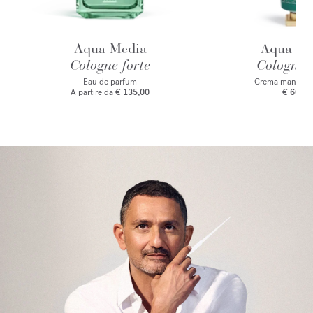
Aqua Media
Aqua Me
Cologne forte
Cologne f
Eau de parfum
Crema mani pr
A partire da
€ 135,00
€ 60,00