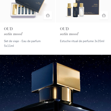
OUD
OUD
satin mood
satin mood
Set de viaje - Eau de parfum
Estuche ritual de perfume
3x35ml
5x11ml