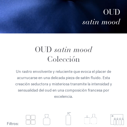
OUD
satin mood
OUD
satin mood
Colección
Un rastro envolvente y reluciente que evoca el placer de
acurrucarse en una delicada pieza de satén fluido. Esta
creación seductora y misteriosa transmite la intensidad y
sensualidad del oud en una composición francesa por
excelencia.
Filtros: