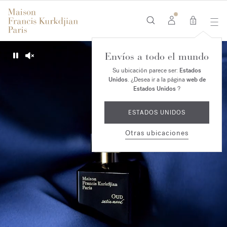
0
Envíos a todo el mundo
Pause
Unmute
Su ubicación parece ser:
Estados
Unidos
. ¿Desea ir a la página
web de
Estados Unidos
?
ESTADOS UNIDOS
Otras ubicaciones