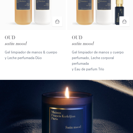
OUD
OUD
satin mood
satin mood
Gel limpiador de manos & cuerpo
Gel limpiador de manos y cuerpo
y Leche perfumada Dúo
perfumado, Leche corporal
perfumada
y Eau de parfum Trío