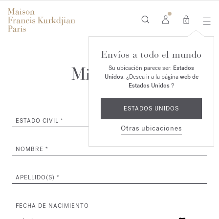
0
Envíos a todo el mundo
Mi Cuenta
Su ubicación parece ser:
Estados
Unidos
. ¿Desea ir a la página
web de
Estados Unidos
?
ESTADOS UNIDOS
ESTADO CIVIL
Otras ubicaciones
NOMBRE
APELLIDO(S)
FECHA DE NACIMIENTO