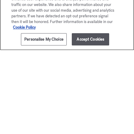
traffic on our website. We also share information about your
use of our site with our social media, advertising and analytics
partners. If we have detected an opt-out preference signal
then it will be honored. Further information is available in our
Cookie Policy
Personalise My Choice
Accept Cookies
AÑADIR A LA CESTA
60,00 €
70 ml
Trío de cremas de manos
Baccar
perfumadas
Rouge 
Colecciones descubiertas
Crema de manos 
75,00 €
70,00 €