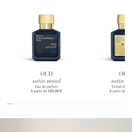
OUD
OUD
satin mood
satin m
Eau de parfum
Extrait de p
A partir de
165,00 €
A partir de
235