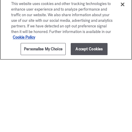
This website uses cookies and other tracking technologies to
enhance user experience and to analyze performance and
traffic on our website. We also share information about your
use of our site with our social media, advertising and analytics
partners. If we have detected an opt-out preference signal
then it will be honored. Further information is available in our
Cookie Policy
Personalise My Choice
Accept Cookies
AÑADIR A LA CESTA
80,00 €
70ml
Baccarat
Aqua
Rouge 540
Universa
Perfume para el cabello
Bruma perfumante par
90,00 €
80,00 €