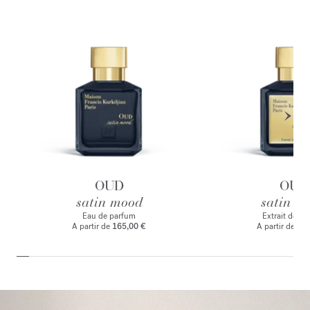
OUD
OUD
satin mood
satin m
Eau de parfum
Extrait de p
A partir de
165,00 €
A partir de
235