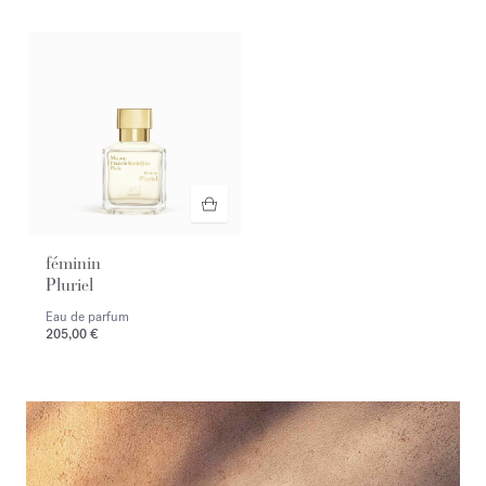
féminin
Pluriel
Eau de parfum
205,00 €
<p><span style="color:#ffffff;">Nuevo OUD <em>velvet mood</em> 