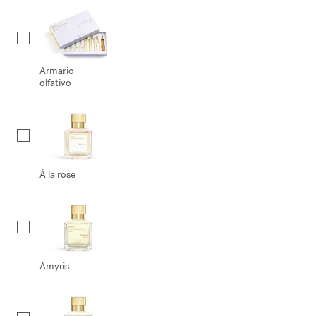
Armario
olfativo
À la rose
Amyris