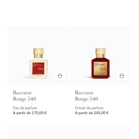
Preestreno exclusivo
Nuevo OUD
velvet mood
extrait de parfum. Reciba una muestra
con su compra.* Lanzamiento el 17 de agosto.
Baccarat
Baccarat
Rouge 540
Rouge 540
Eau de parfum
Extrait de parfum
A partir de
170,00 €
A partir de
245,00 €