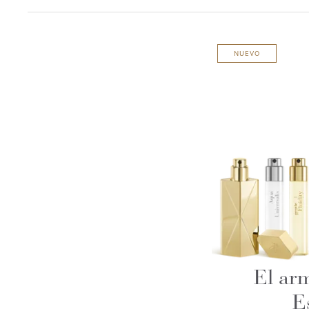
NUEVO
El arm
E