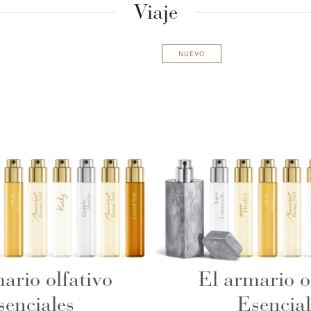
Viaje
NUEVO
ario olfativo
El armario o
senciales
Esencial