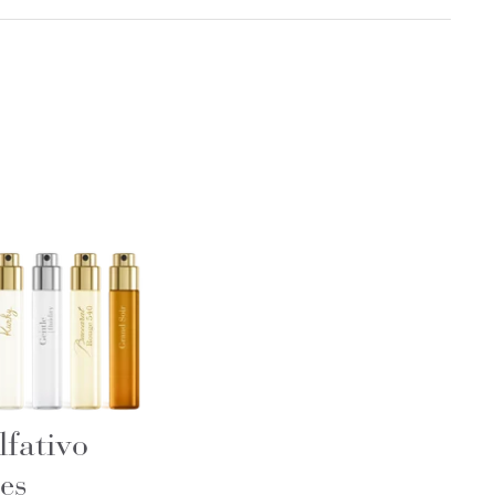
lfativo
es