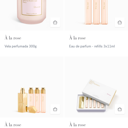
À la rose
À la rose
Vela perfumada
300g
Eau de parfum - refills
3x11ml
À la rose
À la rose