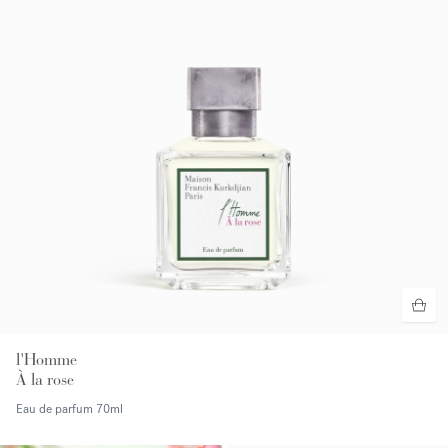
l'Homme
À la rose
Eau de parfum
70ml