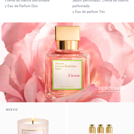
Crema de manos perfumada
Jabón perfumado, Crema de manos
y Eau de Parfum Dúo
perfumada
y Eau de parfum Trío
DESCUBRIR
NUEVO