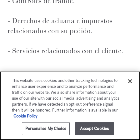
- Controles de fraude.
- Derechos de aduana e impuestos
relacionados con su pedido.
- Servicios relacionados con el cliente.
¿Qué motivos legales
This website uses cookies and other tracking technologies to
legitiman el tratamiento
enhance user experience and to analyze performance and
traffic on our website. We also share information about your
de sus datos?
use of our site with our social media, advertising and analytics
partners. If we have detected an opt-out preference signal
then it will be honored. Further information is available in our
Cookie Policy
Parfum Francis Kurkdjian trata sus
Personalise My Choice
Accept Cookies
datos personales: