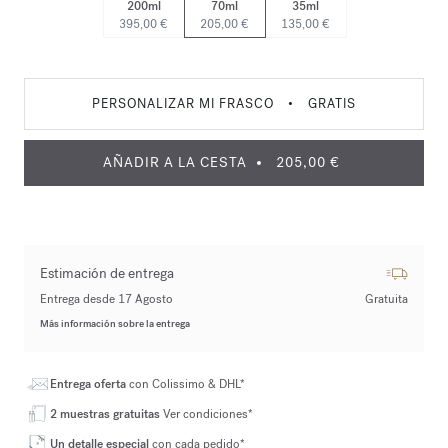
200ml
70ml
35ml
395,00 €
205,00 €
135,00 €
PERSONALIZAR MI FRASCO
•
GRATIS
AÑADIR A LA CESTA
205,00 €
Estimación de entrega
Entrega desde 17 Agosto
Gratuita
Más información sobre la entrega
Entrega oferta
con Colissimo & DHL*
2 muestras gratuitas
Ver condiciones*
Un detalle especial
con cada pedido*