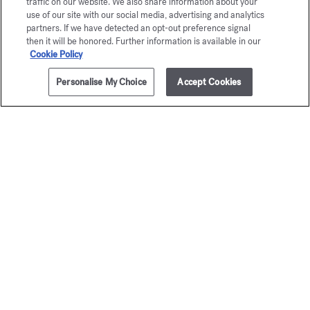
traffic on our website. We also share information about your
use of our site with our social media, advertising and analytics
partners. If we have detected an opt-out preference signal
then it will be honored. Further information is available in our
Cookie Policy
Personalise My Choice
Accept Cookies
AÑADIR A LA CESTA
205,00 €
70ml
Petit Matin
Aqua Me
Eau de parfum
Cologne f
A partir de
135,00 €
Eau de par
A partir de
135