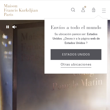
0
Envíos a todo el mundo
Pause
Unmute
Su ubicación parece ser:
Estados
Unidos
. ¿Desea ir a la página
web de
Estados Unidos
?
ESTADOS UNIDOS
Otras ubicaciones