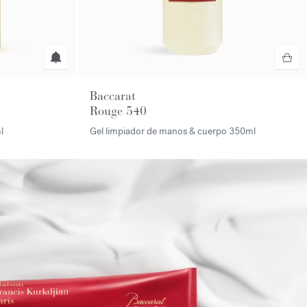
Baccarat
Rouge 540
l
Gel limpiador de manos & cuerpo
350ml