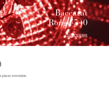
Baccarat
Rouge 540
DESCUBRIR
0
 placer inimitable.