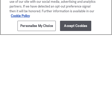
use of our site with our social media, advertising and analytics
partners. If we have detected an opt-out preference signal
then it will be honored. Further information is available in our
Cookie Policy
Personalise My Choice
Accept Cookies
AÑADIR A LA CESTA
185,00 €
200ml
OUD
Baccar
satin mood
Rouge 
Aceite corporal perfumante
Aceite corporal ce
95,00 €
195,00 