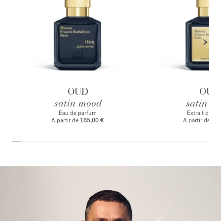
OUD
OUD
satin mood
satin m
Eau de parfum
Extrait de p
A partir de
165,00 €
A partir de
235