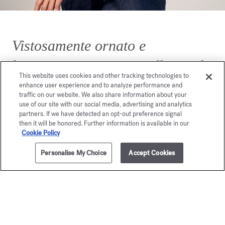
Vistosamente ornato e
lussureggiante, OUD silk mood
This website uses cookies and other tracking technologies to
rappresenta un anello di
enhance user experience and to analyze performance and
traffic on our website. We also share information about your
congiunzione tra due mondi.
use of our site with our social media, advertising and analytics
partners. If we have detected an opt-out preference signal
then it will be honored. Further information is available in our
Cookie Policy
Personalise My Choice
Accept Cookies
AGGIUNGI AL CARRELLO
€ 235,00
35ml