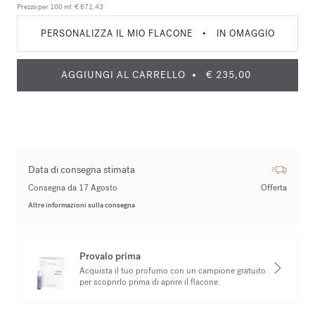
Prezzo per 100 ml:
€ 671,43
PERSONALIZZA IL MIO FLACONE
•
IN OMAGGIO
AGGIUNGI AL CARRELLO
€ 235,00
Data di consegna stimata
Consegna da 17 Agosto
Offerta
Altre informazioni sulla consegna
Provalo prima
Acquista il tuo profumo con un campione gratuito
per scoprirlo prima di aprire il flacone.