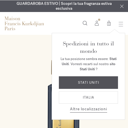
ESCLUSIVO | Scopri la nuova fragranza OUD
INCISIONE GRATUITA | Su tutte le fragranze e gli oli per il
GUARDAROBA ESTIVO | Scopri la tua fragranza estiva
velvet mood
nel
corpo fino al 9 agosto
tuo ordine*
esclusiva
0
Spedizioni in tutto il
mondo
La tua posizione sembra essere:
Stati
Uniti
. Vorresti recarti sul nostro
sito
Stati Uniti
?
STATI UNITI
ITALIA
Altre localizzazioni