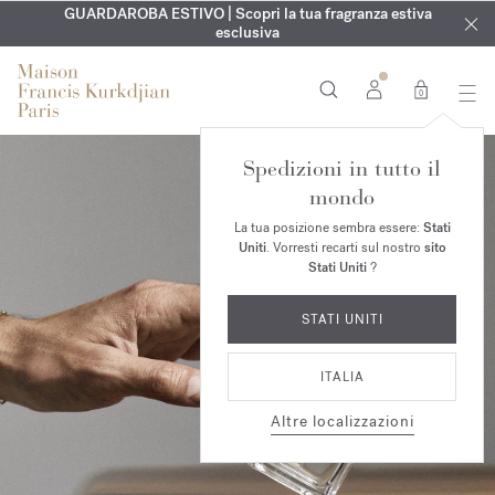
ESCLUSIVO | Scopri la nuova fragranza OUD
INCISIONE GRATUITA | Su tutte le fragranze e gli oli per il
GUARDAROBA ESTIVO | Scopri la tua fragranza estiva
velvet mood
nel
corpo fino al 9 agosto
tuo ordine*
esclusiva
0
Spedizioni in tutto il
mondo
La tua posizione sembra essere:
Stati
Uniti
. Vorresti recarti sul nostro
sito
Stati Uniti
?
STATI UNITI
ITALIA
Altre localizzazioni