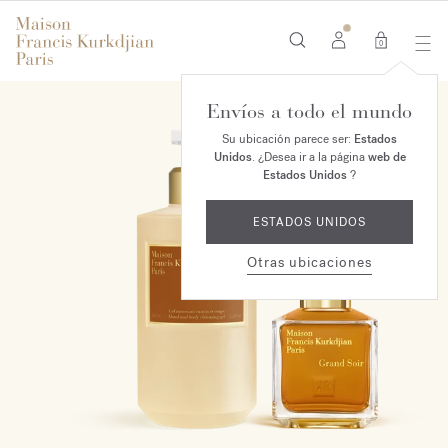
0
Envíos a todo el mundo
EXCLUSIVO EN LÍNEA
Su ubicación parece ser:
Estados
Unidos
. ¿Desea ir a la página
web de
Estados Unidos
?
ESTADOS UNIDOS
Otras ubicaciones