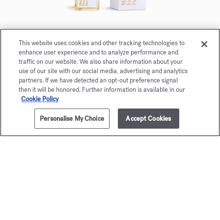
Grand Soir
This website uses cookies and other tracking technologies to
enhance user experience and to analyze performance and
Eau de parfum 5ml
traffic on our website. We also share information about your
use of our site with our social media, advertising and analytics
partners. If we have detected an opt-out preference signal
Maison Francis Kurkdjian se complace en ofrecerle
then it will be honored. Further information is available in our
Grand Soir Eau de parfum 5ml.
Cookie Policy
Personalise My Choice
Accept Cookies
AÑADIR A LA CESTA
285,00 €