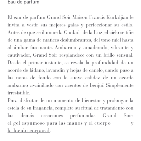
Eau de parfum
El eau de parfum Grand Soir Maison Francis Kurkdjian le
invita a vestir sus mejores galas y perfeccionar su estilo.
Antes de que se ilumine la Ciudad de la Luz, el cielo se tiñe
de una gama de matices deslumbrantes, del tono miel hasta
al ámbar fascinante. Ambarino y amaderado, vibrante y
cautivador, Grand Soir resplandece con un brillo sensual.
Desde el primer instante, se revela la profundidad de un
acorde de ládano, lavandín y hojas de canelo, dando paso a
las notas de fondo con la suave calidez de un acorde
ambarino avainillado con acentos de benjuí. Simplemente
irresistible.
Para disfrutar de un momento de bienestar y prolongar la
estela de su fragancia, complete su ritual de tratamiento con
las demás creaciones perfumadas Grand Soir:
el gel espumoso para las manos y el cuerpo
y
la loción corporal
.