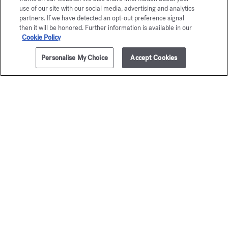
use of our site with our social media, advertising and analytics
partners. If we have detected an opt-out preference signal
then it will be honored. Further information is available in our
Cookie Policy
Personalise My Choice
Accept Cookies
AÑADIR A LA CESTA
95,00 €
350ml
OUD
À la ro
satin mood
Leche corporal p
95,00 €
Leche corporal perfumada
95,00 €