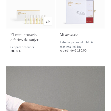
El mini armario
Mi armario
olfativo de mujer
Estuche personalizable 4
recargas
4x11ml
Set para descubrir
A partir de € 180.00
50,00 €
<p><span style="color:#ffffff;">Pide cita en la tienda</span></p>