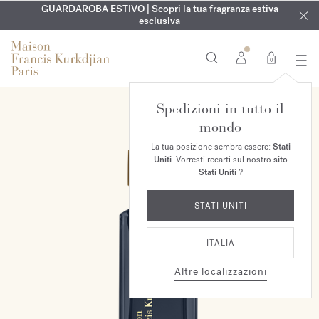
ESCLUSIVO | Scopri la nuova fragranza OUD
INCISIONE GRATUITA | Su tutte le fragranze e gli oli per il
GUARDAROBA ESTIVO | Scopri la tua fragranza estiva
velvet mood
nel
corpo fino al 9 agosto
tuo ordine*
esclusiva
0
Spedizioni in tutto il
mondo
La tua posizione sembra essere:
Stati
Uniti
. Vorresti recarti sul nostro
sito
Stati Uniti
?
STATI UNITI
ITALIA
Altre localizzazioni