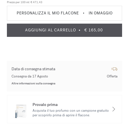
Prezzo per 100 ml:
€ 471,43
PERSONALIZZA IL MIO FLACONE
•
IN OMAGGIO
AGGIUNGI AL CARRELLO
€ 165,00
Data di consegna stimata
Consegna da 17 Agosto
Offerta
Altre informazioni sulla consegna
Provalo prima
Acquista il tuo profumo con un campione gratuito
per scoprirlo prima di aprire il flacone.