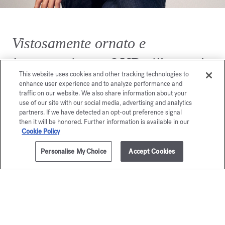
Vistosamente ornato e
lussureggiante, OUD silk mood
This website uses cookies and other tracking technologies to
rappresenta un anello di
enhance user experience and to analyze performance and
traffic on our website. We also share information about your
congiunzione tra due mondi.
use of our site with our social media, advertising and analytics
partners. If we have detected an opt-out preference signal
then it will be honored. Further information is available in our
Cookie Policy
Personalise My Choice
Accept Cookies
AGGIUNGI AL CARRELLO
€ 165,00
35ml