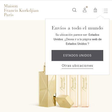
0
Envíos a todo el mundo
EXCLUSIVO EN LÍNEA
Su ubicación parece ser:
Estados
Unidos
. ¿Desea ir a la página
web de
Estados Unidos
?
ESTADOS UNIDOS
Otras ubicaciones