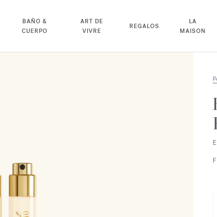
BAÑO &
ART DE
LA
REGALOS
CUERPO
VIVRE
MAISON
P
E
F