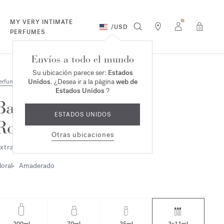
MY VERY INTIMATE
/
USD
0
PERFUMES
Envíos a todo el mundo
Su ubicación parece ser:
Estados
Unidos
. ¿Desea ir a la página
web de
erfumes
Estados Unidos
?
Baccarat
ESTADOS UNIDOS
Rouge 540
Otras ubicaciones
xtrait de parfum - refills
loral
Amaderado