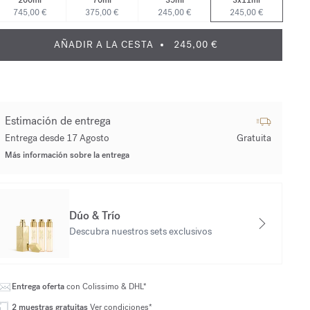
200ml
70ml
35ml
3x11ml
745,00 €
375,00 €
245,00 €
245,00 €
AÑADIR A LA CESTA
245,00 €
Estimación de entrega
Entrega desde 17 Agosto
Gratuita
Más información sobre la entrega
Dúo & Trío
Descubra nuestros sets exclusivos
Entrega oferta
con Colissimo & DHL*
2 muestras gratuitas
Ver condiciones*