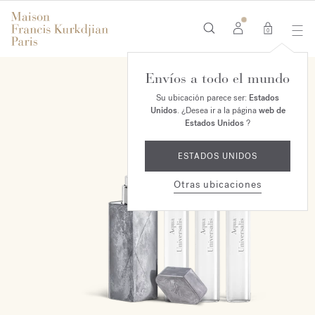
0
Envíos a todo el mundo
EXCLUSIVO EN LÍNEA
Su ubicación parece ser:
Estados
Unidos
. ¿Desea ir a la página
web de
Estados Unidos
?
ESTADOS UNIDOS
Otras ubicaciones