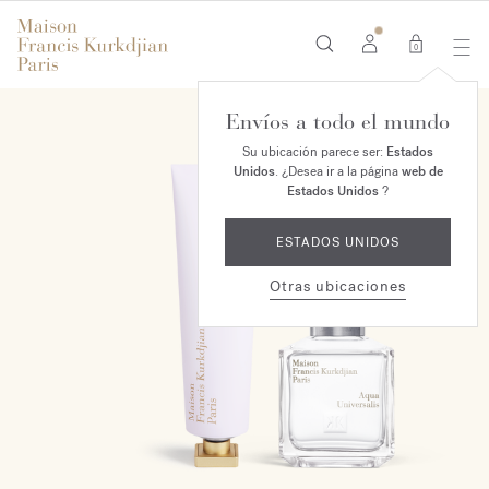
0
Envíos a todo el mundo
EXCLUSIVO EN LÍNEA
Su ubicación parece ser:
Estados
Unidos
. ¿Desea ir a la página
web de
Estados Unidos
?
ESTADOS UNIDOS
Otras ubicaciones