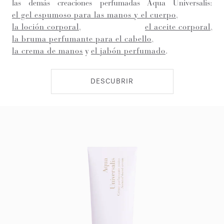
las demás creaciones perfumadas Aqua Universalis:
el gel espumoso para las manos y el cuerpo
,
la loción corporal
,
el aceite corporal
,
la bruma perfumante para el cabello
,
la crema de manos
y
el jabón perfumado
.
DESCUBRIR