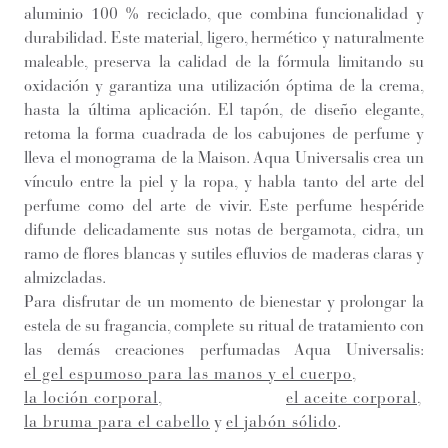
aluminio 100 % reciclado, que combina funcionalidad y
durabilidad. Este material, ligero, hermético y naturalmente
maleable, preserva la calidad de la fórmula limitando su
oxidación y garantiza una utilización óptima de la crema,
hasta la última aplicación. El tapón, de diseño elegante,
retoma la forma cuadrada de los cabujones de perfume y
lleva el monograma de la Maison. Aqua Universalis crea un
vínculo entre la piel y la ropa, y habla tanto del arte del
perfume como del arte de vivir. Este perfume hespéride
difunde delicadamente sus notas de bergamota, cidra, un
ramo de flores blancas y sutiles efluvios de maderas claras y
almizcladas.
Para disfrutar de un momento de bienestar y prolongar la
estela de su fragancia, complete su ritual de tratamiento con
las demás creaciones perfumadas Aqua Universalis:
el gel espumoso para las manos y el cuerpo
,
la loción corporal
,
el aceite corporal
,
la bruma para el cabello
y
el jabón sólido
.