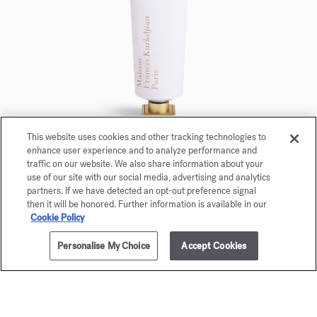
This website uses cookies and other tracking technologies to
enhance user experience and to analyze performance and
Aqua Universalis
traffic on our website. We also share information about your
use of our site with our social media, advertising and analytics
Crema de manos perfumada 20 ml
partners. If we have detected an opt-out preference signal
then it will be honored. Further information is available in our
Maison Francis Kurkdjian se complace en ofrecerle
Cookie Policy
Aqua Universalis Crema de manos perfumada 20ml.
Personalise My Choice
Accept Cookies
AÑADIR A LA CESTA
255,00 €