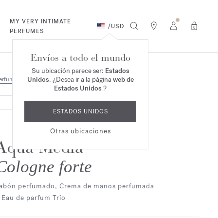
MY VERY INTIMATE
/
USD
0
PERFUMES
Envíos a todo el mundo
Su ubicación parece ser:
Estados
Unidos
. ¿Desea ir a la página
web de
erfumes
Dúo & Trío
Estados Unidos
?
AGOTADO
ESTADOS UNIDOS
Otras ubicaciones
Aqua Media
Cologne forte
abón perfumado, Crema de manos perfumada
 Eau de parfum Trío