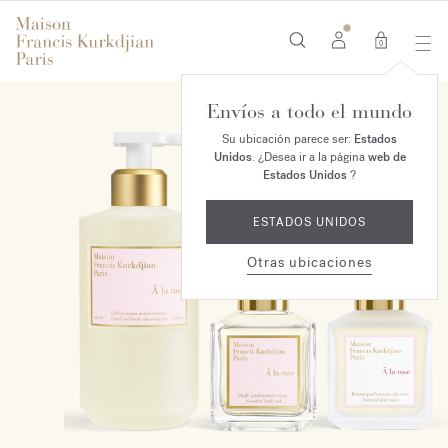
0
Envíos a todo el mundo
EXCLUSIVO EN LÍNEA
Su ubicación parece ser:
Estados
Unidos
. ¿Desea ir a la página
web de
Estados Unidos
?
ESTADOS UNIDOS
Otras ubicaciones