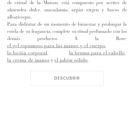
de cristal de la Maison, está compuesto por aceites de
almendra dulce, macadamia, argán virgen y hueso de
albaricoque.
Para disfrutar de un momento de bienestar y prolongar la
estela de su fragancia, complete su ritual perfumado con los
demás productos À la Rose:
el gel espumoso para las manos y el cuerpo
,
la loción corporal
,
la bruma para el cabello
,
la crema de manos
y
el jabón sólido
.
DESCUBRIR