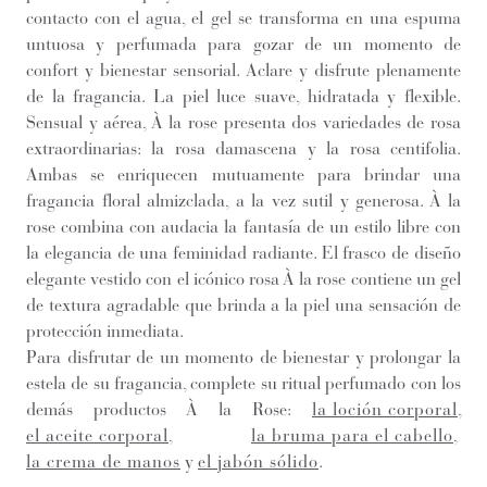
contacto con el agua, el gel se transforma en una espuma
untuosa y perfumada para gozar de un momento de
confort y bienestar sensorial. Aclare y disfrute plenamente
de la fragancia. La piel luce suave, hidratada y flexible.
Sensual y aérea, À la rose presenta dos variedades de rosa
extraordinarias: la rosa damascena y la rosa centifolia.
Ambas se enriquecen mutuamente para brindar una
fragancia floral almizclada, a la vez sutil y generosa. À la
rose combina con audacia la fantasía de un estilo libre con
la elegancia de una feminidad radiante. El frasco de diseño
elegante vestido con el icónico rosa À la rose contiene un gel
de textura agradable que brinda a la piel una sensación de
protección inmediata.
Para disfrutar de un momento de bienestar y prolongar la
estela de su fragancia, complete su ritual perfumado con los
demás productos À la Rose:
la loción corporal
,
el aceite corporal
,
la bruma para el cabello
,
la crema de manos
y
el jabón sólido
.