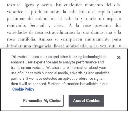
textura ligera y aérea. En cualquier momento del día,
vaporice el producto sobre la cabellera o el cepillo para
perfumar delicadamente el cabello y darle un aspecto
renovado. Sensual y aérea, À la rose presenta dos
variedades de rosa extraordinarias: la rosa damascena y la
rosa centifolia. Ambas se enriquecen mutuamente para
brindar una fragancia floral almizclada, a la vez sutil y
generosa. À la rose combina con audacia la fantasía de un
This website uses cookies and other tracking technologies to
estilo libre con la elegancia de una feminidad radiante. La
enhance user experience and to analyze performance and
bruma perfumada À la rose, enriquecida con aceite de
traffic on our website. We also share information about your
ricino, se presenta en el icónico frasco de cristal de la
use of our site with our social media, advertising and analytics
partners. If we have detected an opt-out preference signal
Maison. Una experiencia olfativa excepcional para sentirse
then it will be honored. Further information is available in our
bien cada día.
Cookie Policy
Para disfrutar de un momento de bienestar y prolongar la
estela de su fragancia, complete su ritual de tratamiento con
Personalise My Choice
Accept Cookies
AÑADIR A LA CESTA
255,00 €
las demás creaciones perfumadas À la rose:
el gel espumoso para las manos y el cuerpo
,
la loción corporal
,
el aceite corporal
,