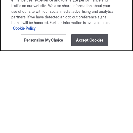
enhance user experience and to analyze performance and
traffic on our website. We also share information about your
use of our site with our social media, advertising and analytics
partners. If we have detected an opt-out preference signal
then it will be honored. Further information is available in our
Cookie Policy
Personalise My Choice
Accept Cookies
AÑADIR A LA CESTA
95,00 €
70ml
Baccarat
Baccar
Rouge 540
Rouge 
Aceite corporal perfumante
Aceite corporal ce
105,00 €
195,00 