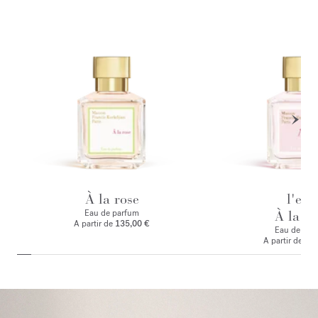
À la rose
l'eau
Eau de parfum
À la ro
A partir de
135,00 €
Eau de toile
A partir de
125