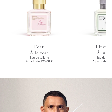
l'eau
l'Hom
À la rose
À la ro
Eau de toilette
Eau de par
A partir de
125,00 €
A partir de
135