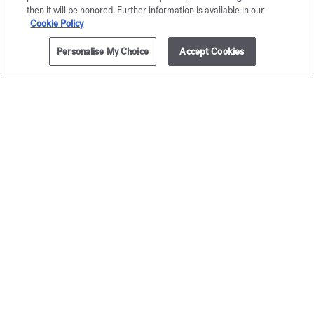
then it will be honored. Further information is available in our
Cookie Policy
Personalise My Choice
Accept Cookies
AÑADIR A LA CESTA
135,00 €
3x11ml
féminin
Amyri
Pluriel
femm
Eau de parfum
Eau de par
205,00 €
A partir de
135