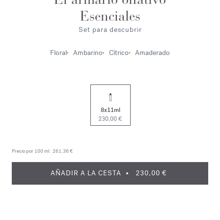
Esenciales
Set para descubrir
Floral
Ambarino
Cítrico
Amaderado
8x11ml
230,00 €
Precio por 100 ml :
261,36 €
AÑADIR A LA CESTA
230,00 €