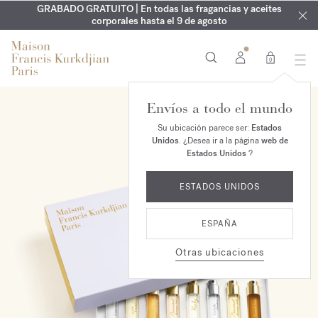
EXCLUSIVO | Descubra la nueva fragancia OUD
GRABADO GRATUITO | En todas las fragancias y aceites
velvet mood
ARMARIO DE VERANO | Descubra su fragancia de verano
corporales hasta el 9 de agosto
en su pedido*
0
Envíos a todo el mundo
NUEVO
Su ubicación parece ser:
Estados
Unidos
. ¿Desea ir a la página
web de
Estados Unidos
?
ESTADOS UNIDOS
ESPAÑA
Otras ubicaciones