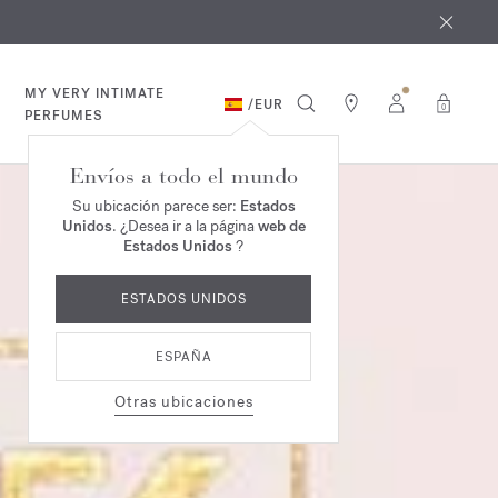
e agosto
*
MY VERY INTIMATE
/
EUR
0
PERFUMES
Envíos a todo el mundo
Su ubicación parece ser:
Estados
Unidos
. ¿Desea ir a la página
web de
Estados Unidos
?
ESTADOS UNIDOS
ESPAÑA
Otras ubicaciones