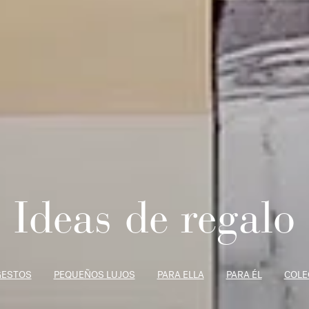
Ideas de regalo
GESTOS
PEQUEÑOS LUJOS
PARA ELLA
PARA ÉL
COLE