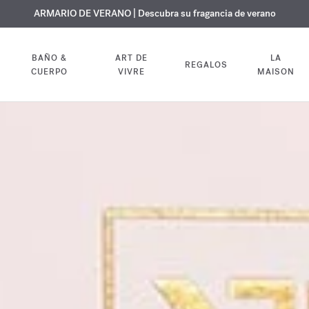
 GRATUITO | En todas las fragancias y aceites corporales hasta el 9 d
EXCLUSIVO | Descubra la nueva fragancia OUD
ARMARIO DE VERANO | Descubra su fragancia de verano
velvet mood
en su pedido
BAÑO &
ART DE
LA
REGALOS
CUERPO
VIVRE
MAISON