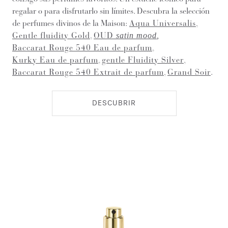
regalar o para disfrutarlo sin límites. Descubra la selección
de perfumes divinos de la Maison:
Aqua Universalis
,
Gentle fluidity Gold
,
OUD
satin mood
,
Baccarat Rouge 540 Eau de parfum
,
Kurky Eau de parfum
,
gentle Fluidity Silver
,
Baccarat Rouge 540 Extrait de parfum
,
Grand Soir
.
DESCUBRIR