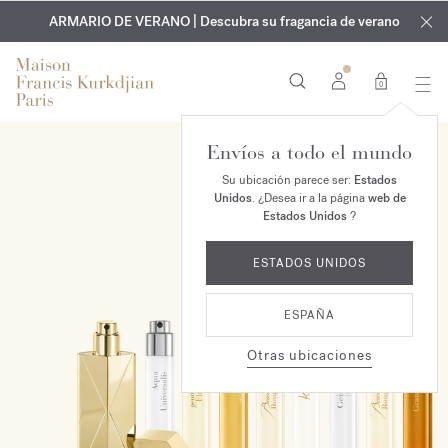
EXCLUSIVO | Descubra la nueva fragancia OUD
GRABADO GRATUITO | En todas las fragancias y aceites
velvet mood
ARMARIO DE VERANO | Descubra su fragancia de verano
corporales hasta el 9 de agosto
en su pedido*
0
Envíos a todo el mundo
NUEVO
Su ubicación parece ser:
Estados
Unidos
. ¿Desea ir a la página
web de
Estados Unidos
?
ESTADOS UNIDOS
ESPAÑA
Otras ubicaciones