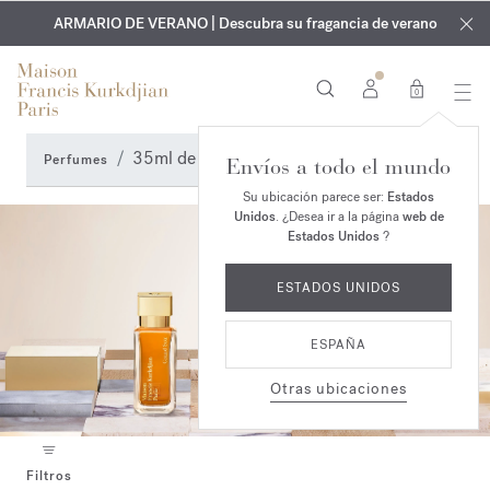
EXCLUSIVO | Descubra la nueva fragancia OUD
GRABADO GRATUITO | En todas las fragancias y aceites
velvet mood
ARMARIO DE VERANO | Descubra su fragancia de verano
corporales hasta el 9 de agosto
en su pedido*
0
35ml de bonitas historias
Perfumes
Envíos a todo el mundo
Su ubicación parece ser:
Estados
Unidos
. ¿Desea ir a la página
web de
Estados Unidos
?
ESTADOS UNIDOS
ESPAÑA
Otras ubicaciones
Filtros