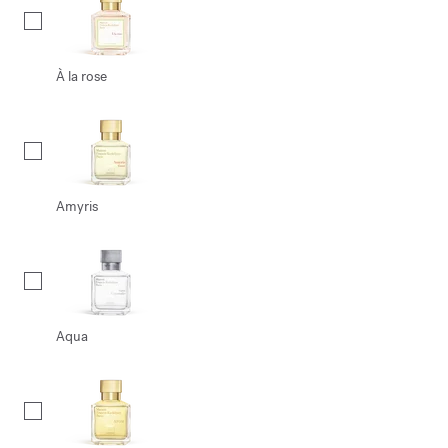
À la rose
Amyris
Aqua