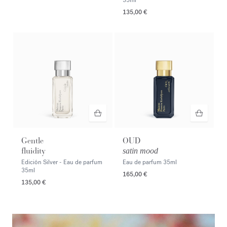
135,00 €
Gentle
OUD
fluidity
satin mood
Edición Silver - Eau de parfum
Eau de parfum
35ml
35ml
165,00 €
135,00 €
<p><span style="color:#ffffff;">Descubrir la selección</span></p>