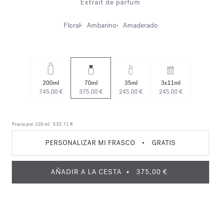
Extrait de parfum
Floral
Ambarino
Amaderado
200ml
70ml
35ml
3x11ml
745,00 €
375,00 €
245,00 €
245,00 €
Precio por 100 ml :
535,71 €
PERSONALIZAR MI FRASCO
•
GRATIS
AÑADIR A LA CESTA
375,00 €