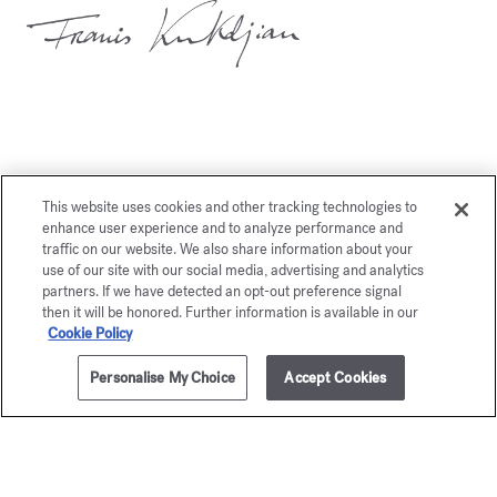
También le gustará
This website uses cookies and other tracking technologies to
enhance user experience and to analyze performance and
traffic on our website. We also share information about your
use of our site with our social media, advertising and analytics
partners. If we have detected an opt-out preference signal
then it will be honored. Further information is available in our
Cookie Policy
Personalise My Choice
Accept Cookies
AÑADIR A LA CESTA
375,00 €
70ml