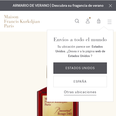
EXCLUSIVO | Descubra la nueva fragancia OUD
GRABADO GRATUITO | En todas las fragancias y aceites
velvet mood
ARMARIO DE VERANO | Descubra su fragancia de verano
corporales hasta el 9 de agosto
en su pedido*
0
Envíos a todo el mundo
Su ubicación parece ser:
Estados
Unidos
. ¿Desea ir a la página
web de
Estados Unidos
?
ESTADOS UNIDOS
ESPAÑA
Otras ubicaciones