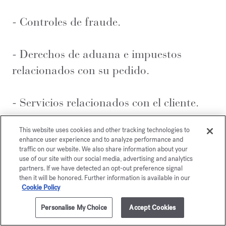
- Controles de fraude.
- Derechos de aduana e impuestos
relacionados con su pedido.
- Servicios relacionados con el cliente.
This website uses cookies and other tracking technologies to
¿Qué motivos legales
enhance user experience and to analyze performance and
traffic on our website. We also share information about your
use of our site with our social media, advertising and analytics
legitiman el tratamiento
partners. If we have detected an opt-out preference signal
then it will be honored. Further information is available in our
de sus datos?
Cookie Policy
Personalise My Choice
Accept Cookies