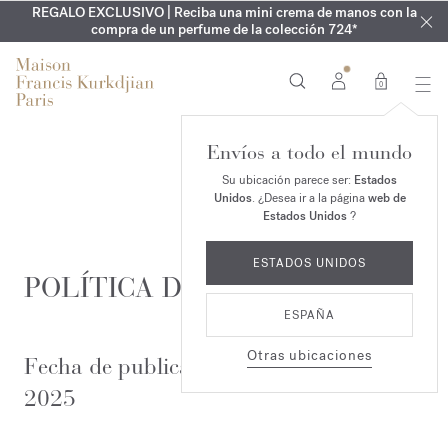
REGALO EXCLUSIVO | Reciba una mini crema de manos con la
EXCLUSIVO | Descubra la nueva fragancia OUD
GRABADO GRATUITO | En la colección Aqua
Cologne forte
velvet mood
ARMARIO DE VERANO | Descubra su fragancia de verano
compra de un perfume de la colección 724*
hasta el 16 de agosto
en su pedido*
0
Envíos a todo el mundo
Su ubicación parece ser:
Estados
Unidos
. ¿Desea ir a la página
web de
Estados Unidos
?
ESTADOS UNIDOS
POLÍTICA DE PRIVACIDAD
ESPAÑA
Otras ubicaciones
Fecha de publicación : 26 de febrero de
2025