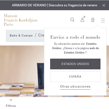
EXCLUSIVO | Descubra la nueva fragancia OUD
GRABADO GRATUITO | En todas las fragancias y aceites
velvet mood
ARMARIO DE VERANO | Descubra su fragancia de verano
corporales hasta el 9 de agosto
en su pedido*
0
Crema de manos
Baño & Cuerpo
Envíos a todo el mundo
Su ubicación parece ser:
Estados
Unidos
. ¿Desea ir a la página
web de
Estados Unidos
?
ESTADOS UNIDOS
ESPAÑA
Otras ubicaciones
Filtros