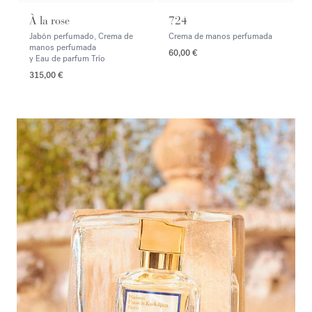
À la rose
724
Jabón perfumado, Crema de
Crema de manos perfumada
manos perfumada
60,00 €
y Eau de parfum Trío
315,00 €
<p><span style="color:#ffffff;">Descubrir la selección</span></p>