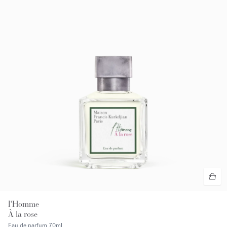
l'Homme
À la rose
Eau de parfum
70ml