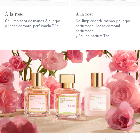
À la rose
À la rose
Gel limpiador de manos & cuerpo
Gel limpiador de manos y cuerpo
y Leche corporal perfumada Dúo
perfumado, Leche corporal
perfumada
y Eau de parfum Trío