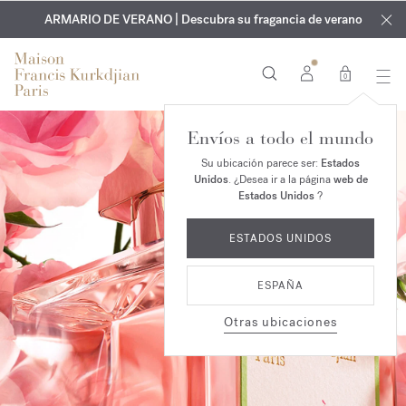
EXCLUSIVO | Descubra la nueva fragancia OUD
GRABADO GRATUITO | En todas las fragancias y aceites
velvet mood
ARMARIO DE VERANO | Descubra su fragancia de verano
corporales hasta el 9 de agosto
en su pedido*
0
Envíos a todo el mundo
Su ubicación parece ser:
Estados
Unidos
. ¿Desea ir a la página
web de
Estados Unidos
?
ESTADOS UNIDOS
ESPAÑA
Otras ubicaciones