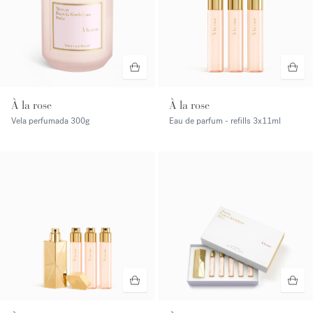
À la rose
À la rose
Vela perfumada
300g
Eau de parfum - refills
3x11ml