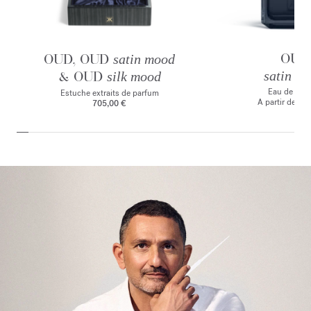
OUD
OUD, OUD
satin mood
& OUD
satin m
silk mood
Eau de par
Estuche extraits de parfum
A partir de
165
705,00 €