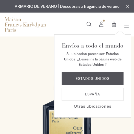
EXCLUSIVO | Descubra la nueva fragancia OUD
GRABADO GRATUITO | En todas las fragancias y aceites
velvet mood
ARMARIO DE VERANO | Descubra su fragancia de verano
corporales hasta el 9 de agosto
en su pedido*
0
Envíos a todo el mundo
Su ubicación parece ser:
Estados
Unidos
. ¿Desea ir a la página
web de
Estados Unidos
?
ESTADOS UNIDOS
ESPAÑA
Otras ubicaciones