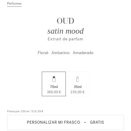
Perfumes
OUD
satin mood
Extrait de parfum
Floral
Ambarino
Amaderado
70ml
35ml
360,00 €
235,00 €
Precio por 100 ml :
514,29 €
PERSONALIZAR MI FRASCO
•
GRATIS