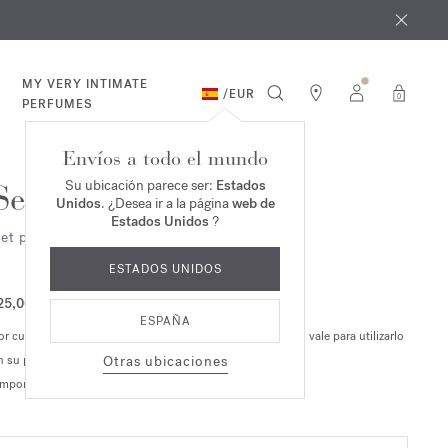
e agosto
*
MY VERY INTIMATE
/
EUR
0
PERFUMES
Envíos a todo el mundo
Su ubicación parece ser:
Estados
Set de Muestras
Unidos
. ¿Desea ir a la página
web de
Estados Unidos
?
et personalizable de 4 muestras
ESTADOS UNIDOS
25,00 €
ESPAÑA
or cualquier pedido de un juego de 4 muestras, recibirá un vale para utilizarlo
n su próximo pedido de perfume (oferta no acumulable).
Otras ubicaciones
Importe correspondiente a los gastos de tramitación