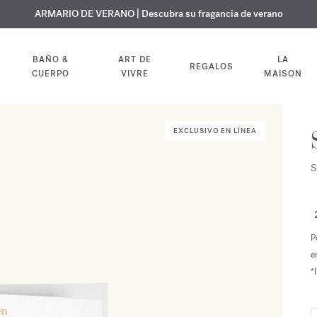
 GRATUITO | En todas las fragancias y aceites corporales hasta el 9 d
EXCLUSIVO | Descubra la nueva fragancia OUD
ARMARIO DE VERANO | Descubra su fragancia de verano
velvet mood
en su pedido
BAÑO &
ART DE
LA
REGALOS
CUERPO
VIVRE
MAISON
EXCLUSIVO EN LÍNEA
S
P
e
*