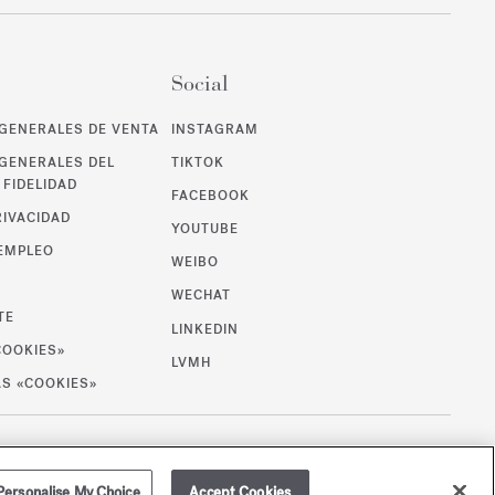
Social
GENERALES DE VENTA
INSTAGRAM
GENERALES DEL
TIKTOK
FIDELIDAD
FACEBOOK
RIVACIDAD
YOUTUBE
 EMPLEO
WEIBO
WECHAT
TE
LINKEDIN
COOKIES»
LVMH
AS «COOKIES»
/
EUR
MAPA DE SITIO
Personalise My Choice
Accept Cookies