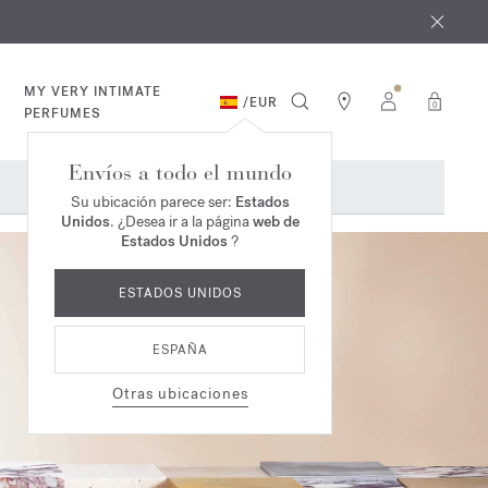
e agosto
*
MY VERY INTIMATE
/
EUR
0
PERFUMES
Envíos a todo el mundo
Su ubicación parece ser:
Estados
Unidos
. ¿Desea ir a la página
web de
Estados Unidos
?
ESTADOS UNIDOS
ESPAÑA
Otras ubicaciones