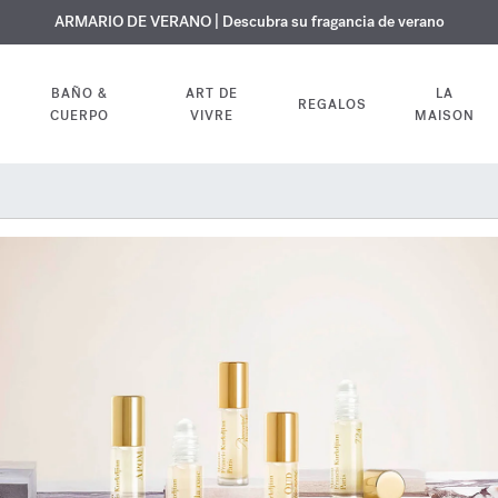
 GRATUITO | En todas las fragancias y aceites corporales hasta el 9 d
EXCLUSIVO | Descubra la nueva fragancia OUD
ARMARIO DE VERANO | Descubra su fragancia de verano
velvet mood
en su pedido
BAÑO &
ART DE
LA
REGALOS
CUERPO
VIVRE
MAISON