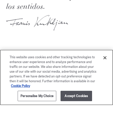
los sentidos.
This website uses cookies and other tracking technologies to
También le gustará
enhance user experience and to analyze performance and
traffic on our website. We also share information about your
use of our site with our social media, advertising and analytics
partners. If we have detected an opt-out preference signal
then it will be honored. Further information is available in our
Cookie Policy
Personalise My Choice
Accept Cookies
AÑADIR A LA CESTA
170,00 €
35ml