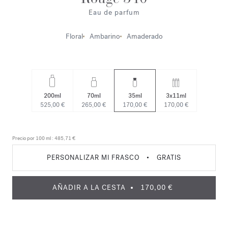
Eau de parfum
Floral
Ambarino
Amaderado
200ml
70ml
35ml
3x11ml
525,00 €
265,00 €
170,00 €
170,00 €
Precio por 100 ml :
485,71 €
PERSONALIZAR MI FRASCO
•
GRATIS
AÑADIR A LA CESTA
170,00 €