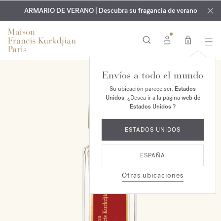
EXCLUSIVO | Descubra la nueva fragancia OUD
GRABADO GRATUITO | En todas las fragancias y aceites
velvet mood
ARMARIO DE VERANO | Descubra su fragancia de verano
corporales hasta el 9 de agosto
en su pedido*
0
Envíos a todo el mundo
Su ubicación parece ser:
Estados
Unidos
. ¿Desea ir a la página
web de
Estados Unidos
?
ESTADOS UNIDOS
ESPAÑA
Otras ubicaciones