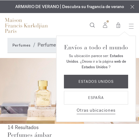
EXCLUSIVO | Descubra la nueva fragancia OUD
GRABADO GRATUITO | En todas las fragancias y aceites
velvet mood
ARMARIO DE VERANO | Descubra su fragancia de verano
corporales hasta el 9 de agosto
en su pedido*
0
Perfumes ámbar
Perfumes
Envíos a todo el mundo
Su ubicación parece ser:
Estados
Unidos
. ¿Desea ir a la página
web de
Estados Unidos
?
ESTADOS UNIDOS
ESPAÑA
Otras ubicaciones
14 Resultados
Perfumes ámbar