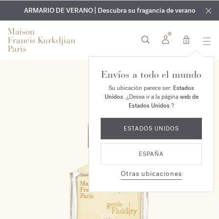
EXCLUSIVO | Descubra la nueva fragancia OUD
GRABADO GRATUITO | En todas las fragancias y aceites
velvet mood
ARMARIO DE VERANO | Descubra su fragancia de verano
corporales hasta el 9 de agosto
en su pedido*
0
Envíos a todo el mundo
Su ubicación parece ser:
Estados
Unidos
. ¿Desea ir a la página
web de
Estados Unidos
?
ESTADOS UNIDOS
ESPAÑA
Otras ubicaciones