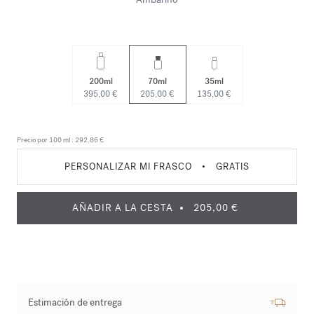
200ml
70ml
35ml
395,00 €
205,00 €
135,00 €
Precio por 100 ml :
292,86 €
PERSONALIZAR MI FRASCO
•
GRATIS
AÑADIR A LA CESTA
205,00 €
Estimación de entrega