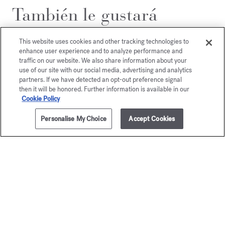
También le gustará
This website uses cookies and other tracking technologies to
enhance user experience and to analyze performance and
traffic on our website. We also share information about your
use of our site with our social media, advertising and analytics
partners. If we have detected an opt-out preference signal
then it will be honored. Further information is available in our
Cookie Policy
Personalise My Choice
Accept Cookies
AÑADIR A LA CESTA
205,00 €
70ml
Kurky
Baccar
Rouge 
Eau de parfum
A partir de
135,00 €
Eau de par
A partir de
170