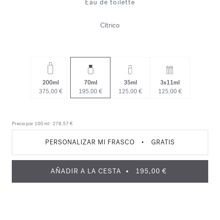
Eau de toilette
Cítrico
200ml
70ml
35ml
3x11ml
375,00 €
195,00 €
125,00 €
125,00 €
Precio por 100 ml :
278,57 €
PERSONALIZAR MI FRASCO
•
GRATIS
AÑADIR A LA CESTA
195,00 €