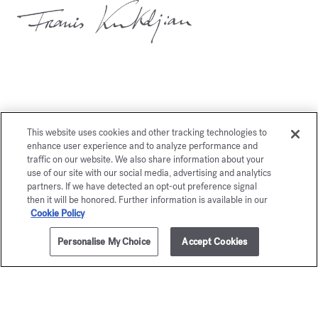
También le gustará
This website uses cookies and other tracking technologies to
enhance user experience and to analyze performance and
traffic on our website. We also share information about your
use of our site with our social media, advertising and analytics
partners. If we have detected an opt-out preference signal
then it will be honored. Further information is available in our
Cookie Policy
Personalise My Choice
Accept Cookies
AÑADIR A LA CESTA
195,00 €
70ml