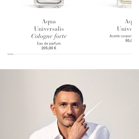
Aqua
Aqua
Universalis
Universa
Cologne forte
Aceite corporal p
95,00 €
Eau de parfum
205,00 €