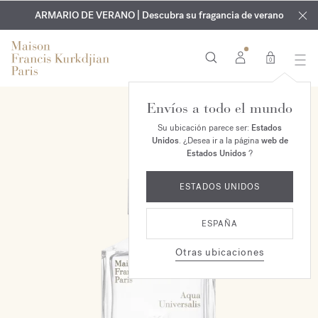
EXCLUSIVO | Descubra la nueva fragancia OUD
GRABADO GRATUITO | En todas las fragancias y aceites
velvet mood
ARMARIO DE VERANO | Descubra su fragancia de verano
corporales hasta el 9 de agosto
en su pedido*
0
Envíos a todo el mundo
Su ubicación parece ser:
Estados
Unidos
. ¿Desea ir a la página
web de
Estados Unidos
?
ESTADOS UNIDOS
ESPAÑA
Otras ubicaciones