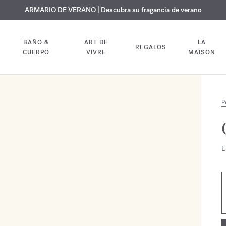
 GRATUITO | En todas las fragancias y aceites corporales hasta el 9 d
EXCLUSIVO | Descubra la nueva fragancia OUD
ARMARIO DE VERANO | Descubra su fragancia de verano
velvet mood
en su pedido
BAÑO &
ART DE
LA
REGALOS
CUERPO
VIVRE
MAISON
P
E