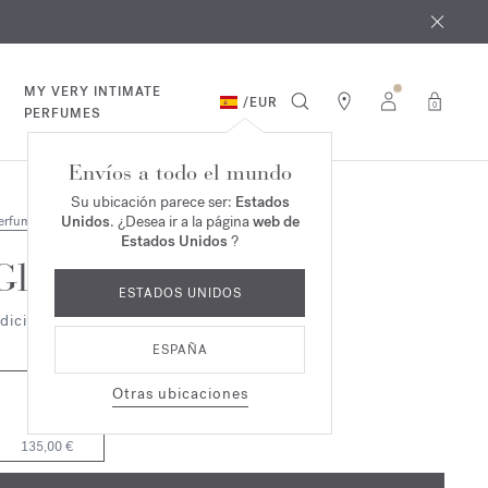
e agosto
*
MY VERY INTIMATE
/
EUR
0
PERFUMES
Envíos a todo el mundo
Su ubicación parece ser:
Estados
Unidos
. ¿Desea ir a la página
web de
erfumes
Estados Unidos
?
Globe Trotter
ESTADOS UNIDOS
dición Oro
ESPAÑA
Otras ubicaciones
11ml
135,00 €