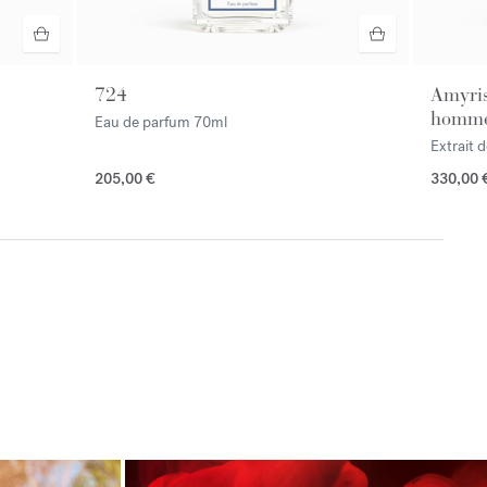
724
Amyri
homm
Eau de parfum
70ml
Extrait 
205,00 €
330,00 