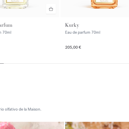
arfum
Kurky
um
70ml
Eau de parfum
70ml
205,00 €
NUEVO
o olfativo de la Maison.