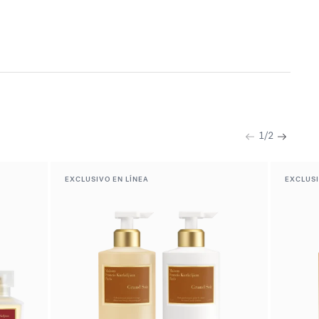
1
/
2
Anterior
Siguient
EXCLUSIVO EN LÍNEA
EXCLUSI