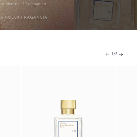
de verano
DESCUBRIR LA SELECCIÓN
1
/
3
Anterior
Siguient