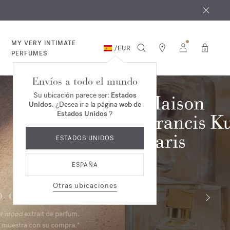
e agosto
*
MY VERY INTIMATE
/
EUR
0
PERFUMES
Envíos a todo el mundo
Su ubicación parece ser:
Estados
Unidos
. ¿Desea ir a la página
web de
Estados Unidos
?
ESTADOS UNIDOS
ESPAÑA
Otras ubicaciones
Armario