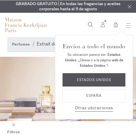
EXCLUSIVO | Descubra la nueva fragancia OUD
GRABADO GRATUITO | En todas las fragancias y aceites
velvet mood
ARMARIO DE VERANO | Descubra su fragancia de verano
corporales hasta el 9 de agosto
en su pedido*
0
Extrait de parfum & Elixir
Perfumes
Envíos a todo el mundo
Su ubicación parece ser:
Estados
Unidos
. ¿Desea ir a la página
web de
Estados Unidos
?
ESTADOS UNIDOS
ESPAÑA
Otras ubicaciones
Filtros