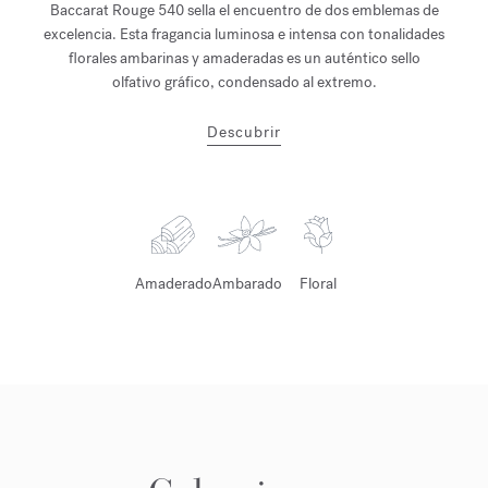
Baccarat Rouge 540 sella el encuentro de dos emblemas de
excelencia. Esta fragancia luminosa e intensa con tonalidades
florales ambarinas y amaderadas es un auténtico sello
olfativo gráfico, condensado al extremo.
Descubrir
Amaderado
Ambarado
Floral