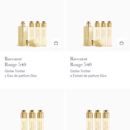
Baccarat
Baccarat
Rouge 540
Rouge 540
Globe Trotter
Globe Trotter
y Eau de parfum Dúo
e Extrait de parfum Dúo