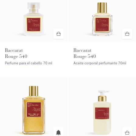
Baccarat
Baccarat
Rouge 540
Rouge 540
Perfume para el cabello
70 ml
Aceite corporal perfumante
70ml