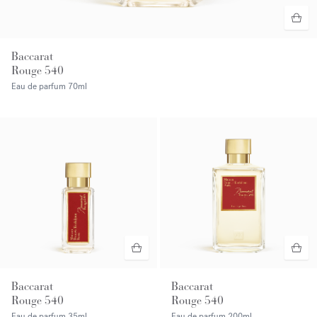
Baccarat
Rouge 540
Eau de parfum
70ml
Baccarat
Baccarat
Rouge 540
Rouge 540
Eau de parfum
35ml
Eau de parfum
200ml