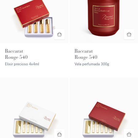
Baccarat
Baccarat
Rouge 540
Rouge 540
Elixir precioso
4x4ml
Vela perfumada
300g