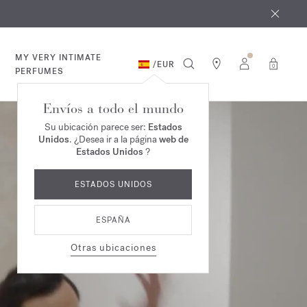
e agosto
*
MY VERY INTIMATE
/
EUR
0
PERFUMES
Envíos a todo el mundo
Su ubicación parece ser:
Estados
Unidos
. ¿Desea ir a la página
web de
Estados Unidos
?
ESTADOS UNIDOS
ESPAÑA
Otras ubicaciones