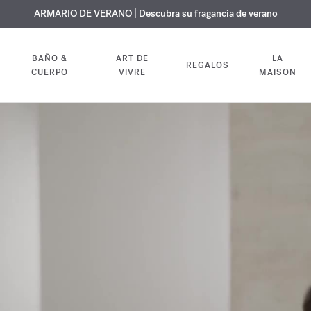
 GRATUITO | En todas las fragancias y aceites corporales hasta el 9 d
EXCLUSIVO | Descubra la nueva fragancia OUD
ARMARIO DE VERANO | Descubra su fragancia de verano
velvet mood
en su pedido
BAÑO &
ART DE
LA
REGALOS
CUERPO
VIVRE
MAISON